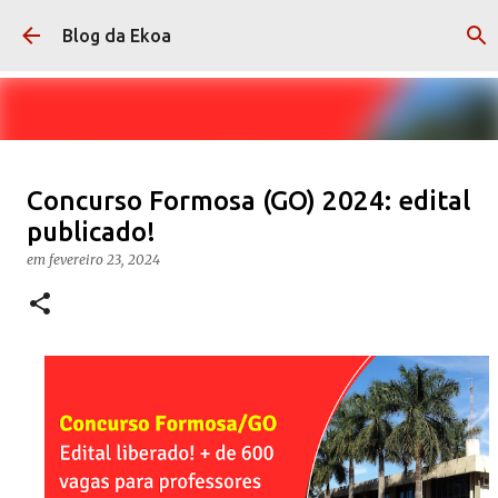
Pular para o conteúdo principal
Blog da Ekoa
Cebraspe: Dicas de como ser
Concurso Formosa (GO) 2024: edital
aprovado nas provas
publicado!
em
fevereiro 28, 2024
CEBRASPE
DICAS
em
fevereiro 23, 2024
0