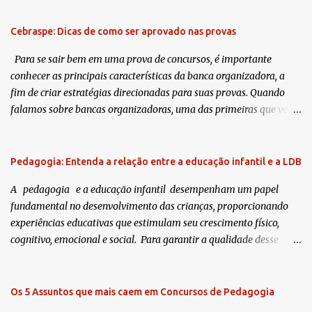
á
r
Cebraspe: Dicas de como ser aprovado nas provas
i
Para se sair bem em uma prova de concursos, é importante
o
conhecer as principais características da banca organizadora, a
s
fim de criar estratégias direcionadas para suas provas. Quando
falamos sobre bancas organizadoras, uma das primeiras que vem
a mente dos concurseiros é o Centro de Pesquisa em Avaliação e de
promoção de Eventos , mais conhecido como Cebraspe, o antigo
Cespe/UnB, tanto por ser uma das mais antigas organizações,
Pedagogia: Entenda a relação entre a educação infantil e a LDB
quanto pelo seu temido nível de dificul dade! Nesse artigo, você irá
A pedagogia e a educação infantil desempenham um papel
conhecer mais sobre essa banca e vai receber dicas de como se sair
fundamental no desenvolvimento das crianças, proporcionando
bem nas provas. O que é o Cebraspe? Fundada em 1993, a
experiências educativas que estimulam seu crescimento físico,
Cespe/UnB foi uma organização criada com a finalidade de
cognitivo, emocional e social. Para garantir a qualidade desse
realizar processos seletivos públicos. Em 2013, a banca passou por
processo, a legislação brasileira estabelece diretrizes e normas
um processo de transição, no qual suas atribuições foram
específicas para a educação infantil, sendo a Lei de Diretrizes e
assumidas pela Cebraspe. Uma das principais características que
Bases da Educação Nacional (LDB) a principal delas. Neste artigo,
Os 5 Assuntos que mais caem em Concursos de Pedagogia
marca essa banca é o seu grau de dificuldade, conferido graças ao
exploraremos a relação entre a pedagogia, a educação infantil e a
seu rigor na mensuração do conhecimento os candidatos, send...