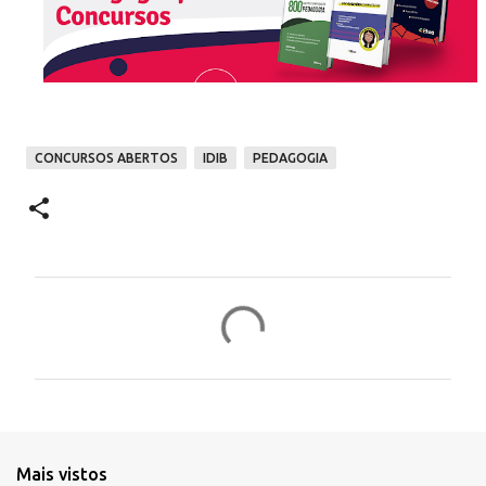
CONCURSOS ABERTOS
IDIB
PEDAGOGIA
C
o
m
e
n
t
Mais vistos